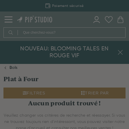
Paiement sécurisé
NOUVEAU: BLOOMING TALES EN
ROUGE VIF
Bols
Plat à Four
FILTRES
TRIER PAR
Aucun produit trouvé !
Veuillez changer vos critères de recherche et réessayer. Si vous
ne trouvez toujours rien d'intéressant, vous pouvez visiter notre
page d'accueil et consulter nos meilleures ventes !