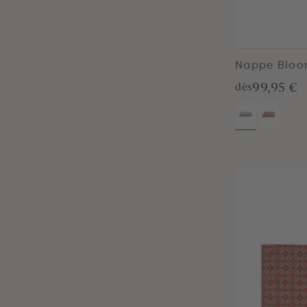
Nappe Bloom
99,95 €
dès