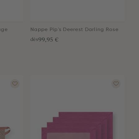
uge
Nappe Pip's Deerest Darling Rose
99,95 €
dès