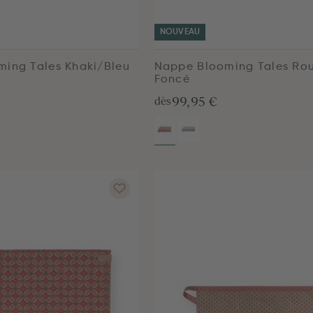
NOUVEAU
ing Tales Khaki/Bleu
Nappe Blooming Tales Ro
Foncé
99,95 €
dès