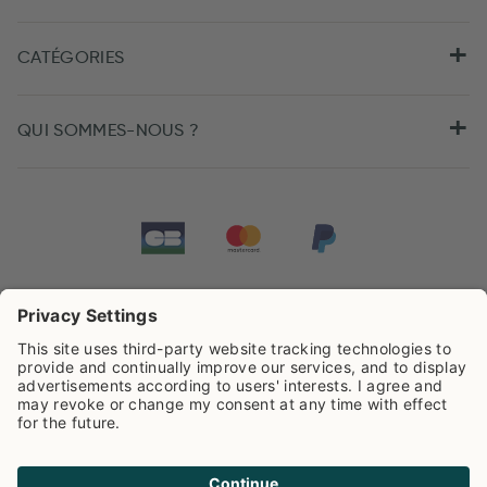
CATÉGORIES
QUI SOMMES-NOUS ?
Tarifs de Pip Studio
4.43/5
sur la base de
506
Avis