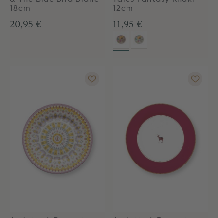
& The Blue Bird Blanc
Tales Fantasy Khaki
18cm
12cm
20,95 €
11,95 €