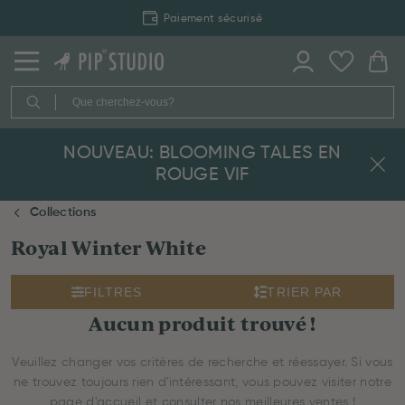
Paiement sécurisé
NOUVEAU: BLOOMING TALES EN
ROUGE VIF
Collections
Royal Winter White
FILTRES
TRIER PAR
Aucun produit trouvé !
Veuillez changer vos critères de recherche et réessayer. Si vous
ne trouvez toujours rien d'intéressant, vous pouvez visiter notre
page d'accueil et consulter nos meilleures ventes !