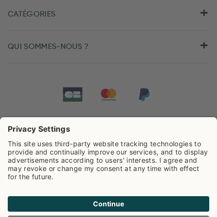
CATÉGORIES
QUI SOMMES-NOUS ?
Tarifs de Pip Studio
4.44/5
sur la base de
505
Avis