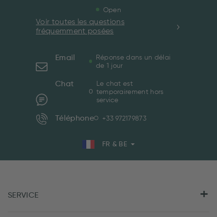
Open
Voir toutes les questions
fréquemment posées
Email
Réponse dans un délai
de 1 jour
Chat
Le chat est
temporairement hors
service
Téléphone
+33 972179873
FR & BE
SERVICE