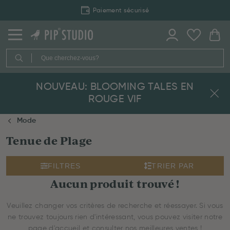
Livraison rapide
NOUVEAU: BLOOMING TALES EN
ROUGE VIF
Mode
Tenue de Plage
FILTRES
TRIER PAR
Aucun produit trouvé !
Veuillez changer vos critères de recherche et réessayer. Si vous
ne trouvez toujours rien d'intéressant, vous pouvez visiter notre
page d'accueil et consulter nos meilleures ventes !