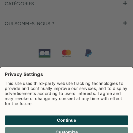
CATÉGORIES
QUI SOMMES-NOUS ?
Tarifs de Pip Studio
4.44/5
sur la base de
504
Avis
Cookies
Politique de confidentialité
Frais de livraison