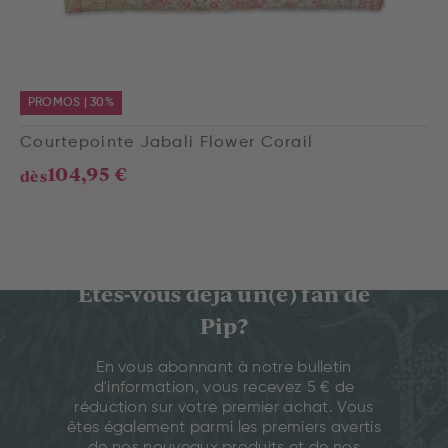
PROMOS | 30%
Courtepointe Jabali Flower Corail
104,95 €
dès
Êtes-vous déjà un(e) fan de
Pip?
En vous abonnant à notre bulletin
d'information, vous recevez 5 € de
réduction sur votre premier achat. Vous
êtes également parmi les premiers avertis
de nos nouveaux produits et de nos