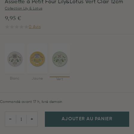
Assiette à Petit Four Lily&Lotus Vert Clair 12cm
Collection Lily & Lotus
9,95 €
0 Avis
Blanc
Jaune
Vert
Commandé avant 17 h, livré demain
AJOUTER AU PANIER
−
+