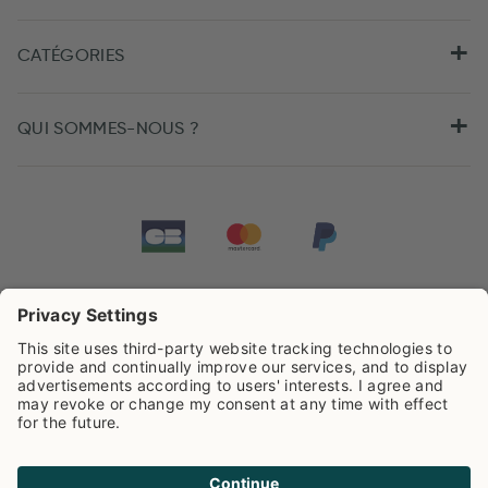
CATÉGORIES
QUI SOMMES-NOUS ?
Tarifs de Pip Studio
4.43/5
sur la base de
507
Avis