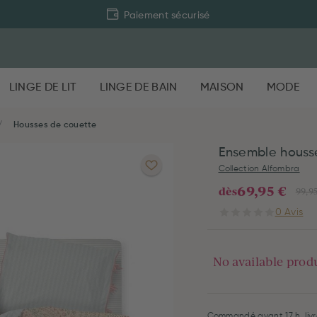
Paiement sécurisé
LINGE DE LIT
LINGE DE BAIN
MAISON
MODE
Housses de couette
Ensemble houss
Collection Alfombra
69,95 €
dès
99,9
0 Avis
No available prod
Commandé avant 17 h, livr