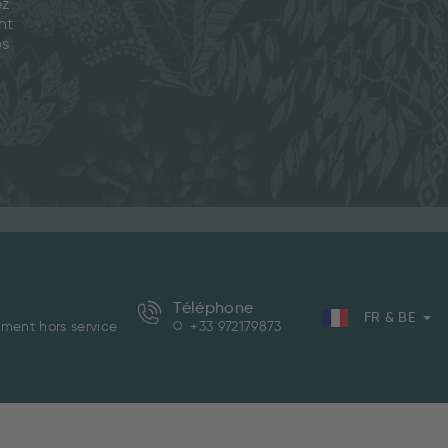
ez
nt
os
Téléphone
FR & BE
ment hors service
+33 972179873