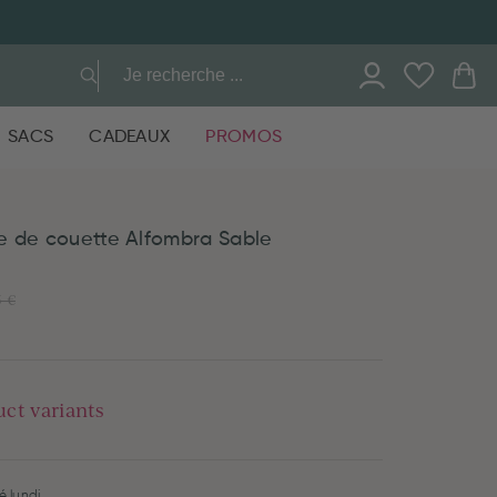
SACS
CADEAUX
PROMOS
e de couette Alfombra Sable
5 €
uct variants
é lundi