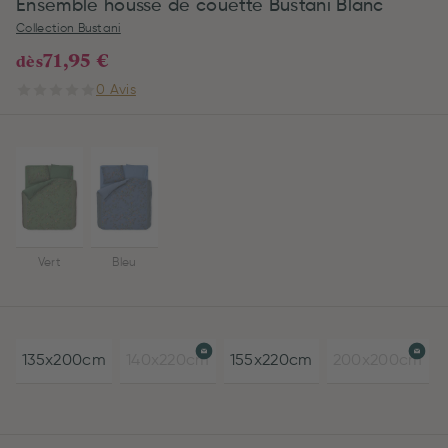
Ensemble housse de couette Bustani Blanc
Collection Bustani
71,95 €
dès
0 Avis
Vert
Bleu
135x200cm
140x220cm
155x220cm
200x200cm