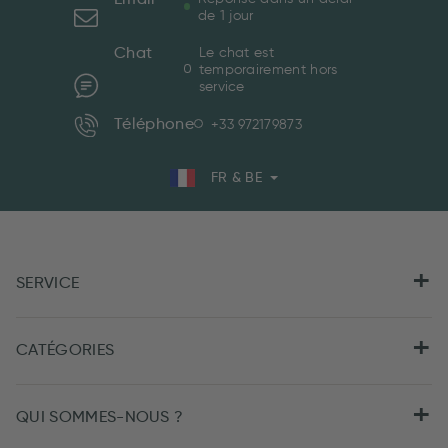
de 1 jour
Chat
Le chat est
temporairement hors
service
Téléphone
+33 972179873
FR & BE
SERVICE
CATÉGORIES
QUI SOMMES-NOUS ?