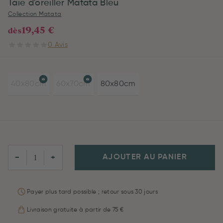
Taie d'oreiller Matata Bleu
Collection Matata
19,45 €
dès
0 Avis
40x80cm
60x70cm
80x80cm
AJOUTER AU PANIER
−
+
Payer plus tard possible ; retour sous 30 jours
Livraison gratuite à partir de 75 €