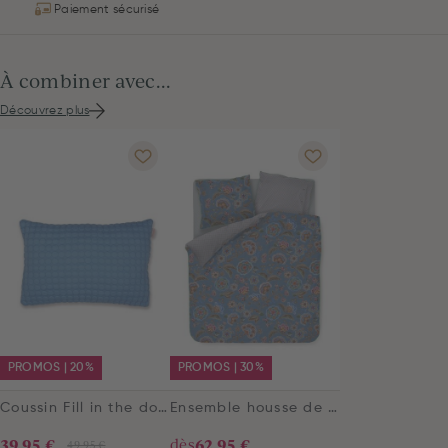
Paiement sécurisé
À combiner avec...
Découvrez plus
PROMOS | 20%
PROMOS | 30%
Coussin Fill in the dots Bleu
Ensemble housse de couette Matata Bleu
39,95 €
dès
62,95 €
49,95 €