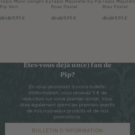
Tapis Moon Delight by
Tapis Majorelle by Pip
Tapis Majorell
Pip Vert
Rose Pastel
Bleu Pastel
dès
169,95 €
dès
169,95 €
dès
169,95 €
Êtes-vous déjà un(e) fan de
Pip?
En vous abonnant à notre bulletin
d'information, vous recevez 5 € de
réduction sur votre premier achat. Vous
êtes également parmi les premiers avertis
de nos nouveaux produits et de nos
promotions.
BULLETIN D'INFORMATION