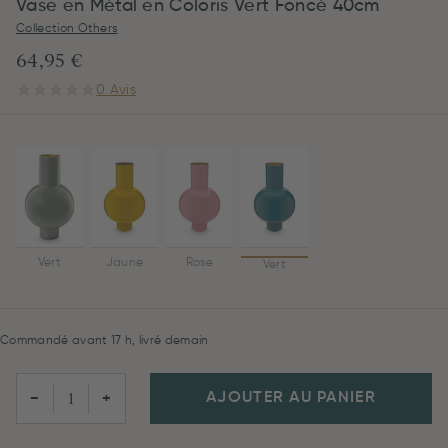
Vase en Métal en Coloris Vert Foncé 40cm
Collection Others
64,95 €
0 Avis
Vert
Jaune
Rose
Vert
Commandé avant 17 h, livré demain
AJOUTER AU PANIER
−
+