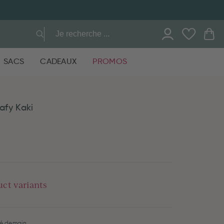
SACS
CADEAUX
PROMOS
afy Kaki
uct variants
ré demain