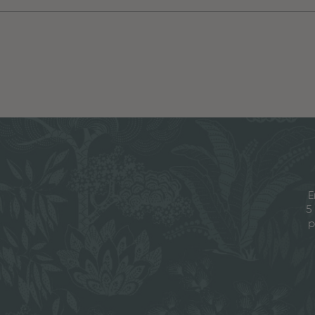
E
5
p