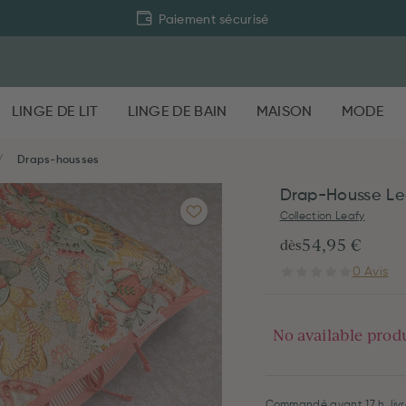
Paiement sécurisé
LINGE DE LIT
LINGE DE BAIN
MAISON
MODE
Draps-housses
Drap-Housse Le
Collection Leafy
54,95 €
dès
0 Avis
No available prod
Commandé avant 17 h, liv