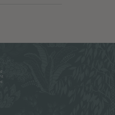
ez
nt
os