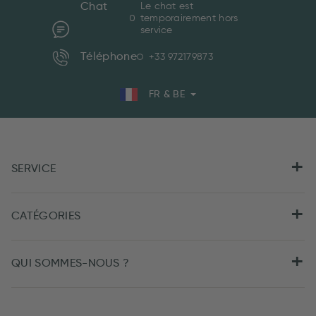
Chat
Le chat est
temporairement hors
service
Téléphone
+33 972179873
FR & BE
SERVICE
CATÉGORIES
QUI SOMMES-NOUS ?