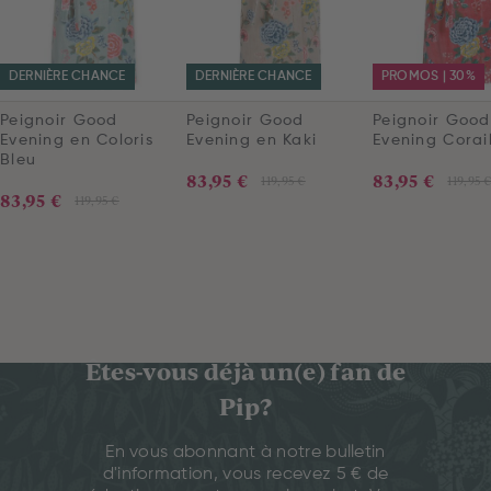
DERNIÈRE CHANCE
DERNIÈRE CHANCE
PROMOS | 30%
Peignoir Good
Peignoir Good
Peignoir Good
Evening en Coloris
Evening en Kaki
Evening Corai
Bleu
83,95 €
83,95 €
119,95 €
119,95 
83,95 €
119,95 €
Êtes-vous déjà un(e) fan de
Pip?
En vous abonnant à notre bulletin
d'information, vous recevez 5 € de