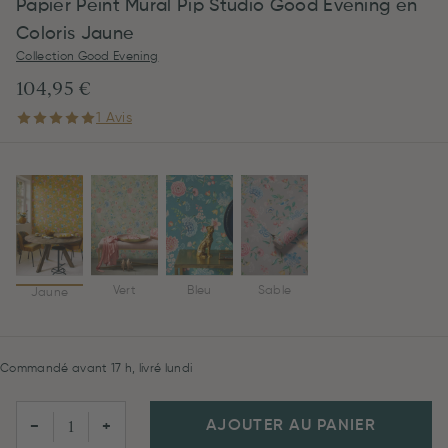
Papier Peint Mural Pip Studio Good Evening en
Coloris Jaune
Collection Good Evening
104,95 €
1 Avis
Vert
Bleu
Sable
Jaune
Commandé avant 17 h, livré lundi
AJOUTER AU PANIER
−
+