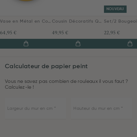
NOUVEAU
Vase en Métal en Coloris Jaune 32 cm
Cousin Décoratifs Quilty Dreams Brillant Jaune
64,95 €
49,95 €
22,95 €
Calculateur de papier peint
Vous ne savez pas combien de rouleaux il vous faut ?
Calculez-le !
Largeur du mur en cm
Hauteur du mur en cm