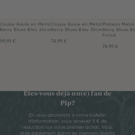
Coupe Boule en Métal
Coupe Boule en Métal
Plateau Méta
Berry Blues Bleu 24cm
Berry Blues Bleu 32cm
Berry Blues B
Foncé
59,95 €
74,95 €
74,95 €
Êtes-vous déjà un(e) fan de
Pip?
En vous abonnant à notre bulletin
d'information, vous recevez 5 € de
réduction sur votre premier achat. Vous
êtes également parmi les premiers avertis