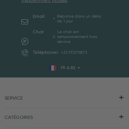
fréquemment posées
Email
Réponse dans un délai
de 1 jour
Chat
Le chat est
temporairement hors
service
Téléphone
+33 972179873
FR & BE
SERVICE
CATÉGORIES