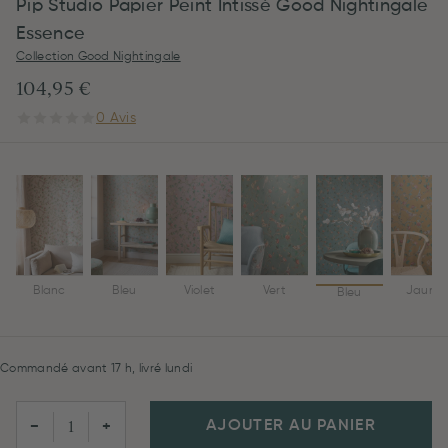
Pip Studio Papier Peint Intissé Good Nightingale
Essence
Collection Good Nightingale
104,95 €
0 Avis
Blanc
Bleu
Violet
Vert
Jaune
Bleu
Commandé avant 17 h, livré lundi
AJOUTER AU PANIER
−
+