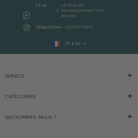
Chat
Le chat est
temporairement hors
service
Téléphone
+33 972179873
FR & BE
SERVICE
CATÉGORIES
QUI SOMMES-NOUS ?